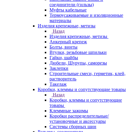
соединители (гильзы)
Муфты кабельные
Термоусаживаемые и изоляционные
материалы
Изделия крепежные, метизы
Назад
Изделия крепежные, метизы
Анкерный крепеж
Болты, винты
Втулки, резьбовые шпильки
Гайки, шайбы
Дюбели, Шурупы, саморезы
Заклепки
Строительные смеси, герметик, клей,
растворитель
Такелаж
Коробки, клеммы и сопутствующие товары
Назад
Коробки, клеммы и сопутствующие
товары
Клеммные зажимы
Коробки распределительные/
установочные и аксессуары
Системы сборных шин
Разъемы, соединители