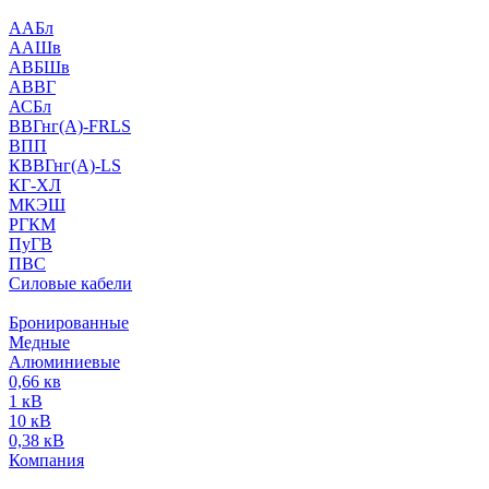
ААБл
ААШв
АВБШв
АВВГ
АСБл
ВВГнг(А)-FRLS
ВПП
КВВГнг(А)-LS
КГ-ХЛ
МКЭШ
РГКМ
ПуГВ
ПВС
Силовые кабели
Бронированные
Медные
Алюминиевые
0,66 кв
1 кВ
10 кВ
0,38 кВ
Компания