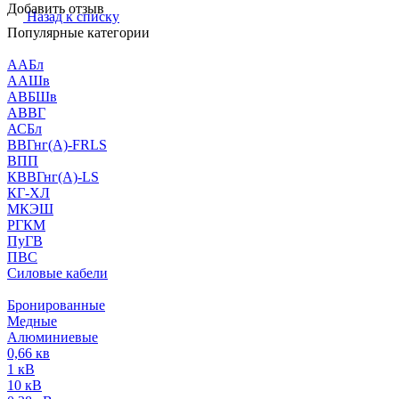
Добавить отзыв
Назад к списку
Популярные категории
ААБл
ААШв
АВБШв
АВВГ
АСБл
ВВГнг(А)-FRLS
ВПП
КВВГнг(А)-LS
КГ-ХЛ
МКЭШ
РГКМ
ПуГВ
ПВС
Силовые кабели
Бронированные
Медные
Алюминиевые
0,66 кв
1 кВ
10 кВ