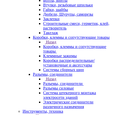
Болты, винты
Втулки, резьбовые шпильки
Гайки, шайбы
Дюбели, Шурупы, саморезы
Заклепки
Строительные смеси, герметик, клей,
растворитель
Такелаж
Коробки, клеммы и сопутствующие товары
Назад
Коробки, клеммы и сопутствующие
товары
Клеммные зажимы
Коробки распределительные/
установочные и аксессуары
Системы сборных шин
Разъемы, соединители
Назад
Разъемы, соединители
Разъемы силовые
Система штекерного монтажа
электросети зданий
Электрические соединители
различного назначения
Инструменты, техника