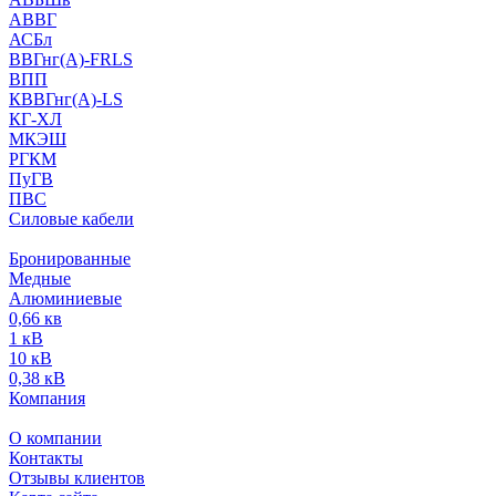
АВВГ
АСБл
ВВГнг(А)-FRLS
ВПП
КВВГнг(А)-LS
КГ-ХЛ
МКЭШ
РГКМ
ПуГВ
ПВС
Силовые кабели
Бронированные
Медные
Алюминиевые
0,66 кв
1 кВ
10 кВ
0,38 кВ
Компания
О компании
Контакты
Отзывы клиентов