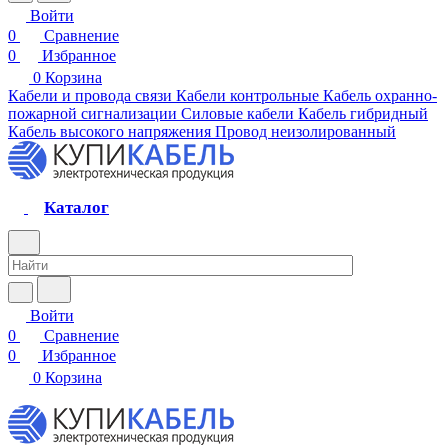
Войти
0
Сравнение
0
Избранное
0
Корзина
Кабели и провода связи
Кабели контрольные
Кабель охранно-
пожарной сигнализации
Силовые кабели
Кабель гибридный
Кабель высокого напряжения
Провод неизолированный
Каталог
Войти
0
Сравнение
0
Избранное
0
Корзина