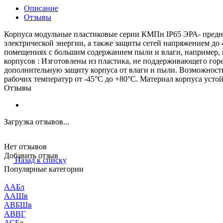
Описание
Отзывы
Корпуса модульные пластиковые серии КМПн IP65 ЭРА- предна
электрической энергии, а также защиты сетей напряжением до 
помещениях с большим содержанием пыли и влаги, например, в
корпусов : Изготовлены из пластика, не поддерживающего го
дополнительную защиту корпуса от влаги и пыли. Возможност
рабочих температур от -45°С до +80°С. Материал корпуса усто
Отзывы
Загрузка отзывов...
Нет отзывов
Добавить отзыв
Назад к списку
Популярные категории
ААБл
ААШв
АВБШв
АВВГ
АСБл