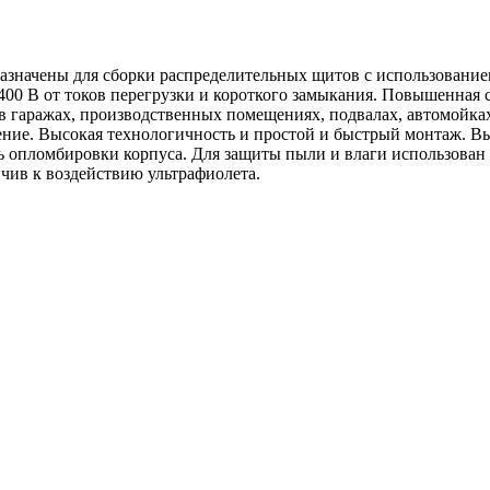
значены для сборки распределительных щитов с использованием
400 В от токов перегрузки и короткого замыкания. Повышенная с
 гаражах, производственных помещениях, подвалах, автомойках,
рение. Высокая технологичность и простой и быстрый монтаж. 
ь опломбировки корпуса. Для защиты пыли и влаги использова
йчив к воздействию ультрафиолета.