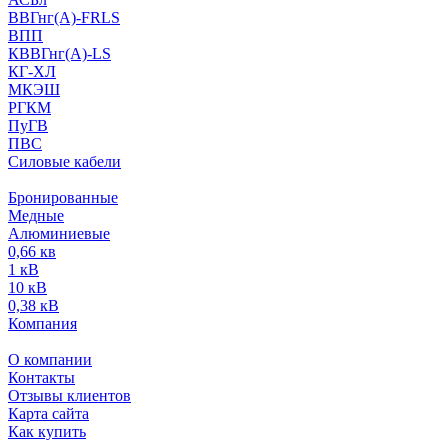
ВВГнг(А)-FRLS
ВПП
КВВГнг(А)-LS
КГ-ХЛ
МКЭШ
РГКМ
ПуГВ
ПВС
Силовые кабели
Бронированные
Медные
Алюминиевые
0,66 кв
1 кВ
10 кВ
0,38 кВ
Компания
О компании
Контакты
Отзывы клиентов
Карта сайта
Как купить