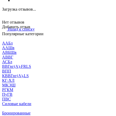
Загрузка отзывов...
Нет отзывов
Добавить отзыв
Назад к списку
Популярные категории
ААБл
ААШв
АВБШв
АВВГ
АСБл
ВВГнг(А)-FRLS
ВПП
КВВГнг(А)-LS
КГ-ХЛ
МКЭШ
РГКМ
ПуГВ
ПВС
Силовые кабели
Бронированные