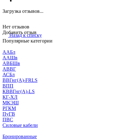
Загрузка отзывов...
Нет отзывов
Добавить отзыв
Назад к списку
Популярные категории
ААБл
ААШв
АВБШв
АВВГ
АСБл
ВВГнг(А)-FRLS
ВПП
КВВГнг(А)-LS
КГ-ХЛ
МКЭШ
РГКМ
ПуГВ
ПВС
Силовые кабели
Бронированные