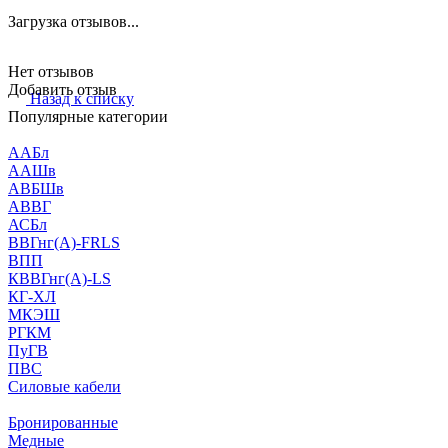
Загрузка отзывов...
Нет отзывов
Добавить отзыв
Назад к списку
Популярные категории
ААБл
ААШв
АВБШв
АВВГ
АСБл
ВВГнг(А)-FRLS
ВПП
КВВГнг(А)-LS
КГ-ХЛ
МКЭШ
РГКМ
ПуГВ
ПВС
Силовые кабели
Бронированные
Медные