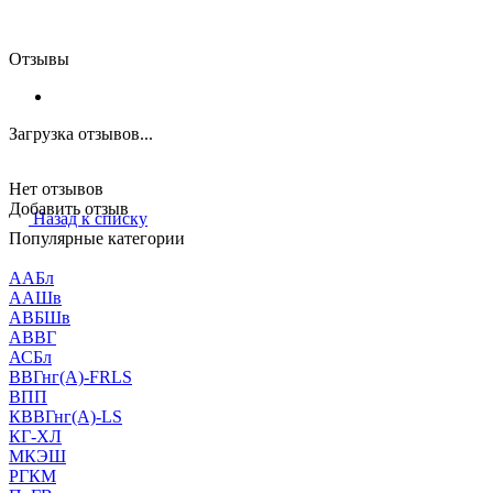
Отзывы
Загрузка отзывов...
Нет отзывов
Добавить отзыв
Назад к списку
Популярные категории
ААБл
ААШв
АВБШв
АВВГ
АСБл
ВВГнг(А)-FRLS
ВПП
КВВГнг(А)-LS
КГ-ХЛ
МКЭШ
РГКМ