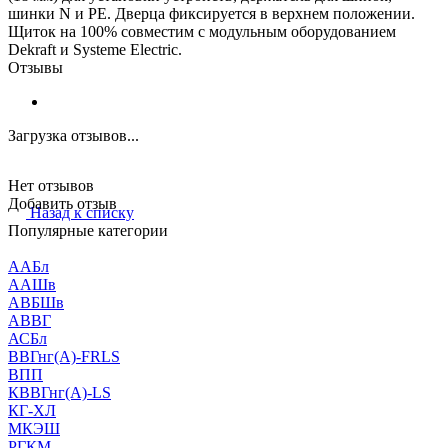
шинки N и PE. Дверца фиксируется в верхнем положении.
Щиток на 100% совместим с модульным оборудованием
Dekraft и Systeme Electric.
Отзывы
Загрузка отзывов...
Нет отзывов
Добавить отзыв
Назад к списку
Популярные категории
ААБл
ААШв
АВБШв
АВВГ
АСБл
ВВГнг(А)-FRLS
ВПП
КВВГнг(А)-LS
КГ-ХЛ
МКЭШ
РГКМ