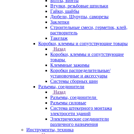
Болты, винты
Втулки, резьбовые шпильки
Гайки, шайбы
Дюбели, Шурупы, саморезы
Заклепки
Строительные смеси, герметик, клей,
растворитель
Такелаж
Коробки, клеммы и сопутствующие товары
Назад
Коробки, клеммы и сопутствующие
товары
Клеммные зажимы
Коробки распределительные/
установочные и аксессуары
Системы сборных шин
Разъемы, соединители
Назад
Разъемы, соединители
Разъемы силовые
Система штекерного монтажа
электросети зданий
Электрические соединители
различного назначения
Инструменты, техника