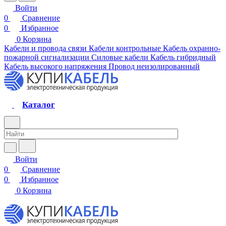
Войти
0
Сравнение
0
Избранное
0
Корзина
Кабели и провода связи
Кабели контрольные
Кабель охранно-
пожарной сигнализации
Силовые кабели
Кабель гибридный
Кабель высокого напряжения
Провод неизолированный
Каталог
Войти
0
Сравнение
0
Избранное
0
Корзина