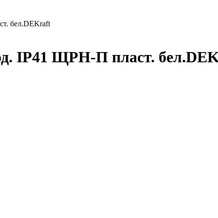
ст. бел.DEKraft
мод. IP41 ЩРН-П пласт. бел.DE