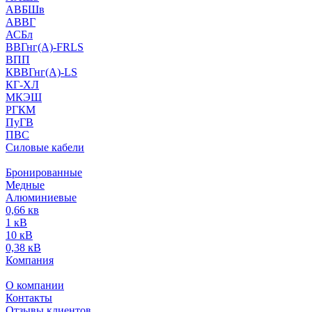
АВБШв
АВВГ
АСБл
ВВГнг(А)-FRLS
ВПП
КВВГнг(А)-LS
КГ-ХЛ
МКЭШ
РГКМ
ПуГВ
ПВС
Силовые кабели
Бронированные
Медные
Алюминиевые
0,66 кв
1 кВ
10 кВ
0,38 кВ
Компания
О компании
Контакты
Отзывы клиентов