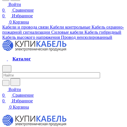
Войти
0
Сравнение
0
Избранное
0
Корзина
Кабели и провода связи
Кабели контрольные
Кабель охранно-
пожарной сигнализации
Силовые кабели
Кабель гибридный
Кабель высокого напряжения
Провод неизолированный
Каталог
Войти
0
Сравнение
0
Избранное
0
Корзина