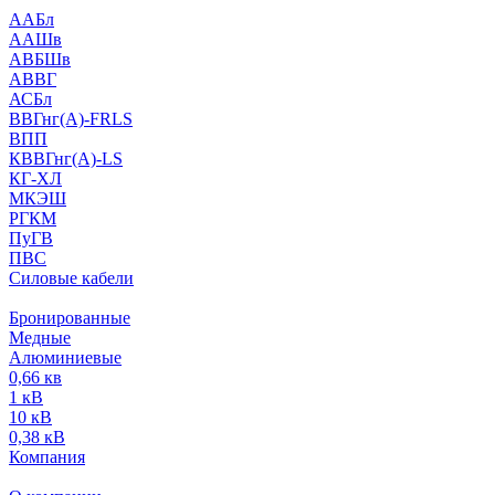
ААБл
ААШв
АВБШв
АВВГ
АСБл
ВВГнг(А)-FRLS
ВПП
КВВГнг(А)-LS
КГ-ХЛ
МКЭШ
РГКМ
ПуГВ
ПВС
Силовые кабели
Бронированные
Медные
Алюминиевые
0,66 кв
1 кВ
10 кВ
0,38 кВ
Компания