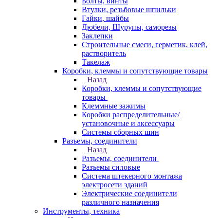
Болты, винты
Втулки, резьбовые шпильки
Гайки, шайбы
Дюбели, Шурупы, саморезы
Заклепки
Строительные смеси, герметик, клей,
растворитель
Такелаж
Коробки, клеммы и сопутствующие товары
Назад
Коробки, клеммы и сопутствующие
товары
Клеммные зажимы
Коробки распределительные/
установочные и аксессуары
Системы сборных шин
Разъемы, соединители
Назад
Разъемы, соединители
Разъемы силовые
Система штекерного монтажа
электросети зданий
Электрические соединители
различного назначения
Инструменты, техника