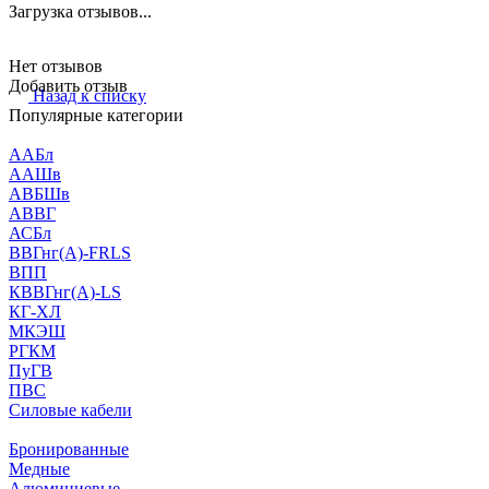
Загрузка отзывов...
Нет отзывов
Добавить отзыв
Назад к списку
Популярные категории
ААБл
ААШв
АВБШв
АВВГ
АСБл
ВВГнг(А)-FRLS
ВПП
КВВГнг(А)-LS
КГ-ХЛ
МКЭШ
РГКМ
ПуГВ
ПВС
Силовые кабели
Бронированные
Медные
Алюминиевые