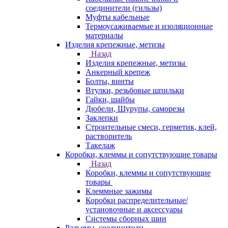
соединители (гильзы)
Муфты кабельные
Термоусаживаемые и изоляционные
материалы
Изделия крепежные, метизы
Назад
Изделия крепежные, метизы
Анкерный крепеж
Болты, винты
Втулки, резьбовые шпильки
Гайки, шайбы
Дюбели, Шурупы, саморезы
Заклепки
Строительные смеси, герметик, клей,
растворитель
Такелаж
Коробки, клеммы и сопутствующие товары
Назад
Коробки, клеммы и сопутствующие
товары
Клеммные зажимы
Коробки распределительные/
установочные и аксессуары
Системы сборных шин
Разъемы, соединители