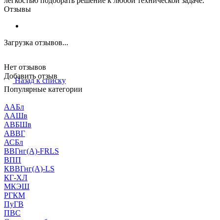
лёгкостью подобрать решение к любой технической задаче.
Отзывы
Загрузка отзывов...
Нет отзывов
Добавить отзыв
Назад к списку
Популярные категории
ААБл
ААШв
АВБШв
АВВГ
АСБл
ВВГнг(А)-FRLS
ВПП
КВВГнг(А)-LS
КГ-ХЛ
МКЭШ
РГКМ
ПуГВ
ПВС