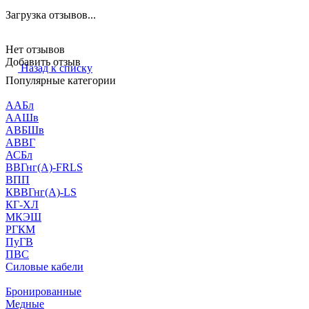
Загрузка отзывов...
Нет отзывов
Добавить отзыв
Назад к списку
Популярные категории
ААБл
ААШв
АВБШв
АВВГ
АСБл
ВВГнг(А)-FRLS
ВПП
КВВГнг(А)-LS
КГ-ХЛ
МКЭШ
РГКМ
ПуГВ
ПВС
Силовые кабели
Бронированные
Медные