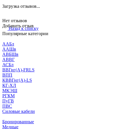
Загрузка отзывов...
Нет отзывов
Добавить отзыв
Назад к списку
Популярные категории
ААБл
ААШв
АВБШв
АВВГ
АСБл
ВВГнг(А)-FRLS
ВПП
КВВГнг(А)-LS
КГ-ХЛ
МКЭШ
РГКМ
ПуГВ
ПВС
Силовые кабели
Бронированные
Медные