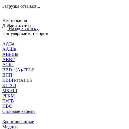
Загрузка отзывов...
Нет отзывов
Добавить отзыв
Назад к списку
Популярные категории
ААБл
ААШв
АВБШв
АВВГ
АСБл
ВВГнг(А)-FRLS
ВПП
КВВГнг(А)-LS
КГ-ХЛ
МКЭШ
РГКМ
ПуГВ
ПВС
Силовые кабели
Бронированные
Медные