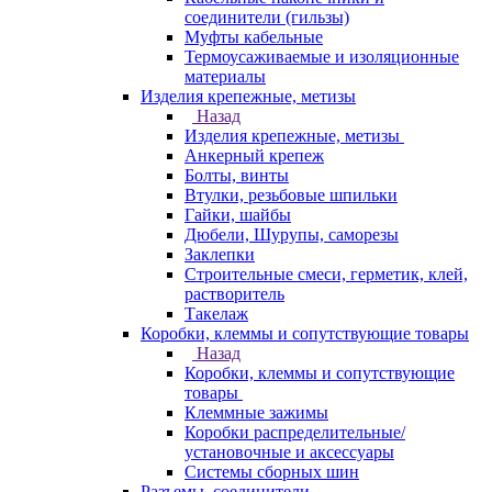
соединители (гильзы)
Муфты кабельные
Термоусаживаемые и изоляционные
материалы
Изделия крепежные, метизы
Назад
Изделия крепежные, метизы
Анкерный крепеж
Болты, винты
Втулки, резьбовые шпильки
Гайки, шайбы
Дюбели, Шурупы, саморезы
Заклепки
Строительные смеси, герметик, клей,
растворитель
Такелаж
Коробки, клеммы и сопутствующие товары
Назад
Коробки, клеммы и сопутствующие
товары
Клеммные зажимы
Коробки распределительные/
установочные и аксессуары
Системы сборных шин
Разъемы, соединители