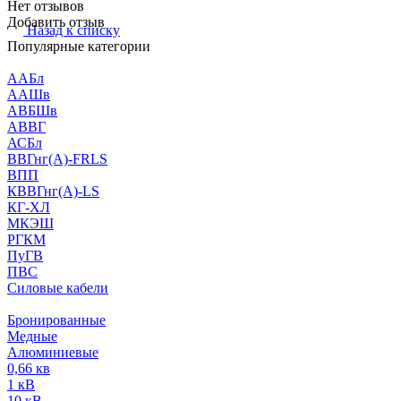
Нет отзывов
Добавить отзыв
Назад к списку
Популярные категории
ААБл
ААШв
АВБШв
АВВГ
АСБл
ВВГнг(А)-FRLS
ВПП
КВВГнг(А)-LS
КГ-ХЛ
МКЭШ
РГКМ
ПуГВ
ПВС
Силовые кабели
Бронированные
Медные
Алюминиевые
0,66 кв
1 кВ
10 кВ