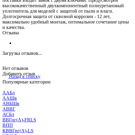
поставки входит замок с двумя ключами. Предусмотрен
высококачественный двухкомпонентный полиуретановый
уплотнитель для моделей с защитой от пыли и влаги.
Долгосрочная защита от сквозной коррозии - 12 лет,
максимально удобный монтаж, оптимальное сочетание цены
и качества.
Отзывы
Загрузка отзывов...
Нет отзывов
Добавить отзыв
Назад к списку
Популярные категории
ААБл
ААШв
АВБШв
АВВГ
АСБл
ВВГнг(А)-FRLS
ВПП
КВВГнг(А)-LS