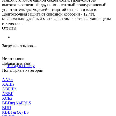
замком с ключом единой секретности. Предусмотрен
высококачественный двухкомпонентный полиуретановый
уплотнитель для моделей с защитой от пыли и влаги.
Долгосрочная защита от сквозной коррозии - 12 лет,
максимально удобный монтаж, оптимальное сочетание цены
и качества.
Отзывы
Загрузка отзывов...
Нет отзывов
Добавить отзыв
Назад к списку
Популярные категории
ААБл
ААШв
АВБШв
АВВГ
АСБл
ВВГнг(А)-FRLS
ВПП
КВВГнг(А)-LS