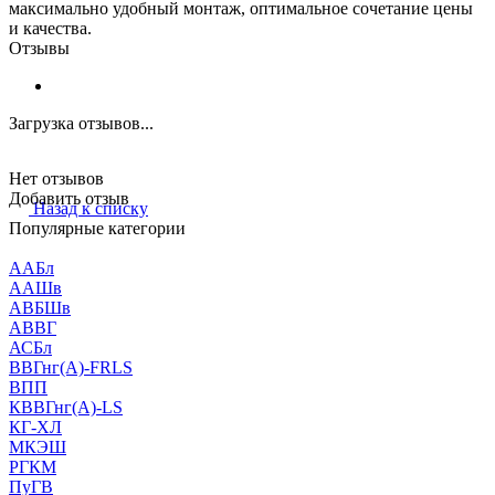
максимально удобный монтаж, оптимальное сочетание цены
и качества.
Отзывы
Загрузка отзывов...
Нет отзывов
Добавить отзыв
Назад к списку
Популярные категории
ААБл
ААШв
АВБШв
АВВГ
АСБл
ВВГнг(А)-FRLS
ВПП
КВВГнг(А)-LS
КГ-ХЛ
МКЭШ
РГКМ
ПуГВ