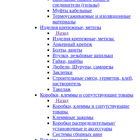
соединители (гильзы)
Муфты кабельные
Термоусаживаемые и изоляционные
материалы
Изделия крепежные, метизы
Назад
Изделия крепежные, метизы
Анкерный крепеж
Болты, винты
Втулки, резьбовые шпильки
Гайки, шайбы
Дюбели, Шурупы, саморезы
Заклепки
Строительные смеси, герметик, клей,
растворитель
Такелаж
Коробки, клеммы и сопутствующие товары
Назад
Коробки, клеммы и сопутствующие
товары
Клеммные зажимы
Коробки распределительные/
установочные и аксессуары
Системы сборных шин
Разъемы, соединители