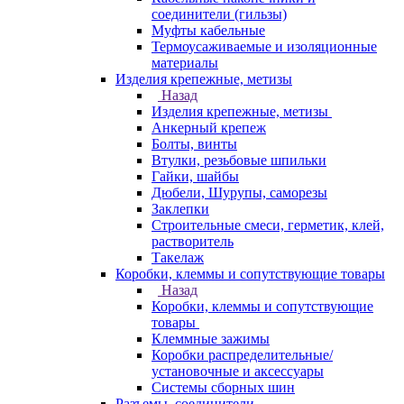
соединители (гильзы)
Муфты кабельные
Термоусаживаемые и изоляционные
материалы
Изделия крепежные, метизы
Назад
Изделия крепежные, метизы
Анкерный крепеж
Болты, винты
Втулки, резьбовые шпильки
Гайки, шайбы
Дюбели, Шурупы, саморезы
Заклепки
Строительные смеси, герметик, клей,
растворитель
Такелаж
Коробки, клеммы и сопутствующие товары
Назад
Коробки, клеммы и сопутствующие
товары
Клеммные зажимы
Коробки распределительные/
установочные и аксессуары
Системы сборных шин
Разъемы, соединители