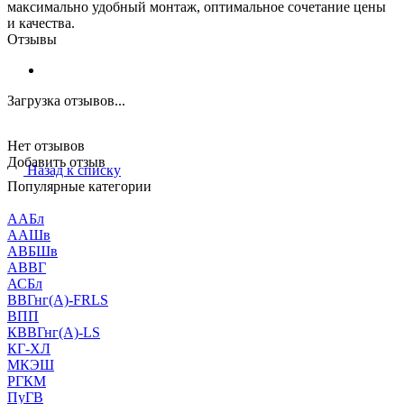
максимально удобный монтаж, оптимальное сочетание цены
и качества.
Отзывы
Загрузка отзывов...
Нет отзывов
Добавить отзыв
Назад к списку
Популярные категории
ААБл
ААШв
АВБШв
АВВГ
АСБл
ВВГнг(А)-FRLS
ВПП
КВВГнг(А)-LS
КГ-ХЛ
МКЭШ
РГКМ
ПуГВ