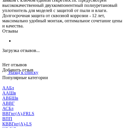
замком с ключом единой секретности. Предусмотрен
высококачественный двухкомпонентный полиуретановый
уплотнитель для моделей с защитой от пыли и влаги.
Долгосрочная защита от сквозной коррозии - 12 лет,
максимально удобный монтаж, оптимальное сочетание цены
и качества.
Отзывы
Загрузка отзывов...
Нет отзывов
Добавить отзыв
Назад к списку
Популярные категории
ААБл
ААШв
АВБШв
АВВГ
АСБл
ВВГнг(А)-FRLS
ВПП
КВВГнг(А)-LS