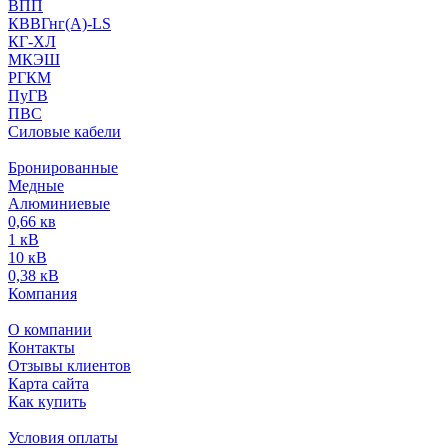
ВПП
КВВГнг(А)-LS
КГ-ХЛ
МКЭШ
РГКМ
ПуГВ
ПВС
Силовые кабели
Бронированные
Медные
Алюминиевые
0,66 кв
1 кВ
10 кВ
0,38 кВ
Компания
О компании
Контакты
Отзывы клиентов
Карта сайта
Как купить
Условия оплаты