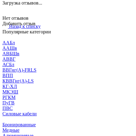
Загрузка отзывов...
Нет отзывов
Добавить отзыв
Назад к списку
Популярные категории
ААБл
ААШв
АВБШв
АВВГ
АСБл
ВВГнг(А)-FRLS
ВПП
КВВГнг(А)-LS
КГ-ХЛ
МКЭШ
РГКМ
ПуГВ
ПВС
Силовые кабели
Бронированные
Медные
Алюминиевые