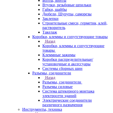
Болты, винты
Втулки, резьбовые шпильки
Гайки, шайбы
Дюбели, Шурупы, саморезы
Заклепки
Строительные смеси, герметик, клей,
растворитель
Такелаж
Коробки, клеммы и сопутствующие товары
Назад
Коробки, клеммы и сопутствующие
товары
Клеммные зажимы
Коробки распределительные/
установочные и аксессуары
Системы сборных шин
Разъемы, соединители
Назад
Разъемы, соединители
Разъемы силовые
Система штекерного монтажа
электросети зданий
Электрические соединители
различного назначения
Инструменты, техника