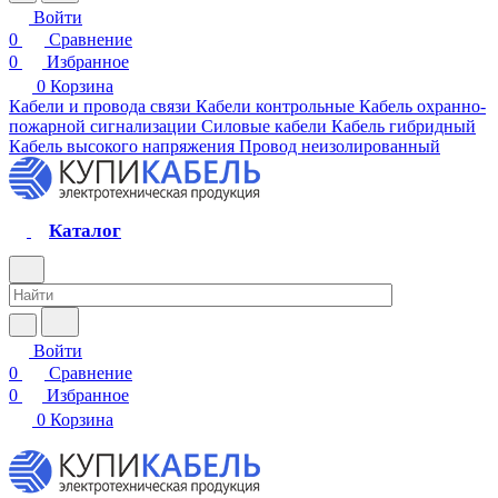
Войти
0
Сравнение
0
Избранное
0
Корзина
Кабели и провода связи
Кабели контрольные
Кабель охранно-
пожарной сигнализации
Силовые кабели
Кабель гибридный
Кабель высокого напряжения
Провод неизолированный
Каталог
Войти
0
Сравнение
0
Избранное
0
Корзина