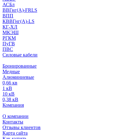
АСБл
ВВГнг(А)-FRLS
ВПП
КВВГнг(А)-LS
КГ-ХЛ
МКЭШ
РГКМ
ПуГВ
ПВС
Силовые кабели
Бронированные
Медные
Алюминиевые
0,66 кв
1 кВ
10 кВ
0,38 кВ
Компания
О компании
Контакты
Отзывы клиентов
Карта сайта
Как купить