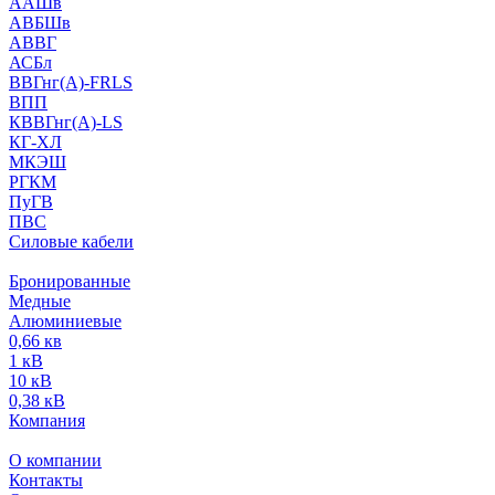
ААШв
АВБШв
АВВГ
АСБл
ВВГнг(А)-FRLS
ВПП
КВВГнг(А)-LS
КГ-ХЛ
МКЭШ
РГКМ
ПуГВ
ПВС
Силовые кабели
Бронированные
Медные
Алюминиевые
0,66 кв
1 кВ
10 кВ
0,38 кВ
Компания
О компании
Контакты