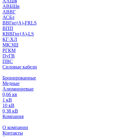
ААШв
АВБШв
АВВГ
АСБл
ВВГнг(А)-FRLS
ВПП
КВВГнг(А)-LS
КГ-ХЛ
МКЭШ
РГКМ
ПуГВ
ПВС
Силовые кабели
Бронированные
Медные
Алюминиевые
0,66 кв
1 кВ
10 кВ
0,38 кВ
Компания
О компании
Контакты