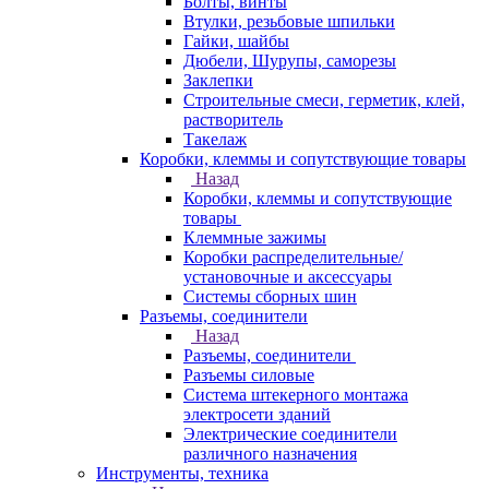
Болты, винты
Втулки, резьбовые шпильки
Гайки, шайбы
Дюбели, Шурупы, саморезы
Заклепки
Строительные смеси, герметик, клей,
растворитель
Такелаж
Коробки, клеммы и сопутствующие товары
Назад
Коробки, клеммы и сопутствующие
товары
Клеммные зажимы
Коробки распределительные/
установочные и аксессуары
Системы сборных шин
Разъемы, соединители
Назад
Разъемы, соединители
Разъемы силовые
Система штекерного монтажа
электросети зданий
Электрические соединители
различного назначения
Инструменты, техника