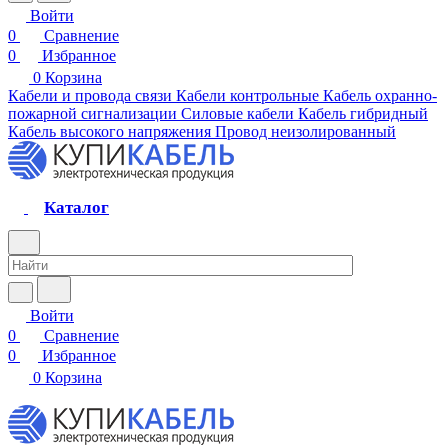
Войти
0
Сравнение
0
Избранное
0
Корзина
Кабели и провода связи
Кабели контрольные
Кабель охранно-
пожарной сигнализации
Силовые кабели
Кабель гибридный
Кабель высокого напряжения
Провод неизолированный
Каталог
Войти
0
Сравнение
0
Избранное
0
Корзина