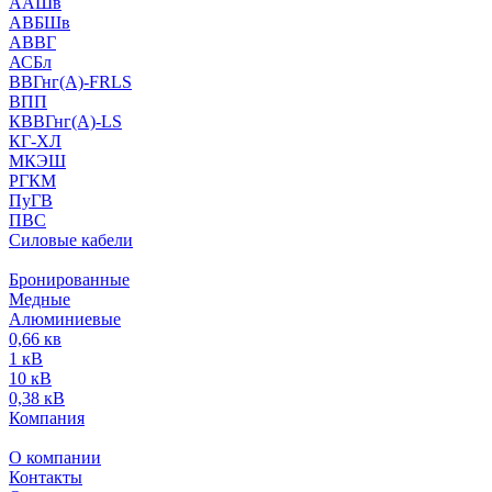
ААШв
АВБШв
АВВГ
АСБл
ВВГнг(А)-FRLS
ВПП
КВВГнг(А)-LS
КГ-ХЛ
МКЭШ
РГКМ
ПуГВ
ПВС
Силовые кабели
Бронированные
Медные
Алюминиевые
0,66 кв
1 кВ
10 кВ
0,38 кВ
Компания
О компании
Контакты