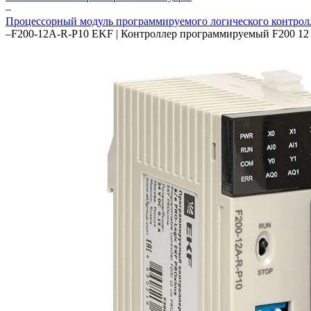
–
Процессорный модуль программируемого логического контрол
–
F200-12A-R-P10 EKF | Контроллер программируемый F200 12