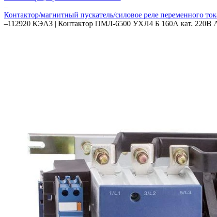
–
Контактор/магнитный пускатель/силовое реле переменного ток
–
112920 КЭАЗ | Контактор ПМЛ-6500 УХЛ4 Б 160А кат. 220В