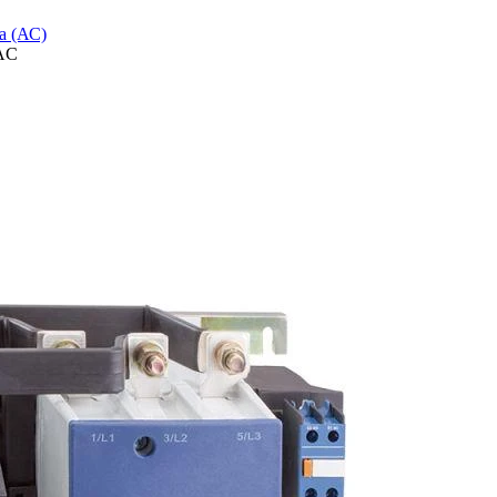
а (АС)
 AC