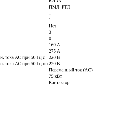
КЭАЗ
ПМЛ, РТЛ
1
1
Нет
3
0
160 А
275 А
. тока АС при 50 Гц с
220 В
. тока АС при 50 Гц по
220 В
Переменный ток (AC)
75 кВт
Контактор