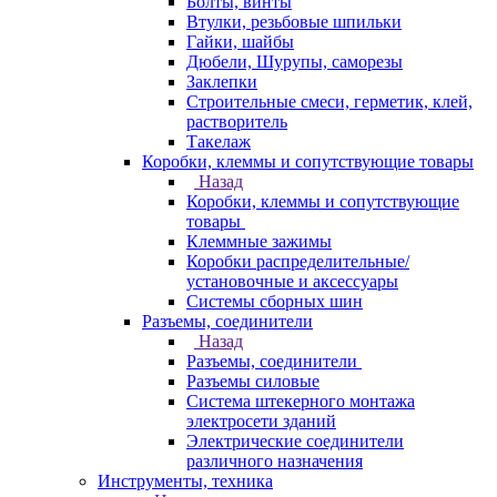
Болты, винты
Втулки, резьбовые шпильки
Гайки, шайбы
Дюбели, Шурупы, саморезы
Заклепки
Строительные смеси, герметик, клей,
растворитель
Такелаж
Коробки, клеммы и сопутствующие товары
Назад
Коробки, клеммы и сопутствующие
товары
Клеммные зажимы
Коробки распределительные/
установочные и аксессуары
Системы сборных шин
Разъемы, соединители
Назад
Разъемы, соединители
Разъемы силовые
Система штекерного монтажа
электросети зданий
Электрические соединители
различного назначения
Инструменты, техника