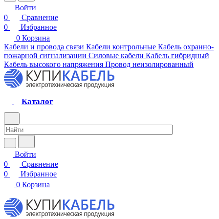
Войти
0
Сравнение
0
Избранное
0
Корзина
Кабели и провода связи
Кабели контрольные
Кабель охранно-
пожарной сигнализации
Силовые кабели
Кабель гибридный
Кабель высокого напряжения
Провод неизолированный
Каталог
Войти
0
Сравнение
0
Избранное
0
Корзина