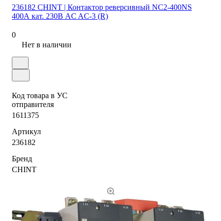
236182 CHINT | Контактор реверсивный NC2-400NS
400А кат. 230В AC AC-3 (R)
0
Нет в наличии
Код товара в УС
отправителя
1611375
Артикул
236182
Бренд
CHINT