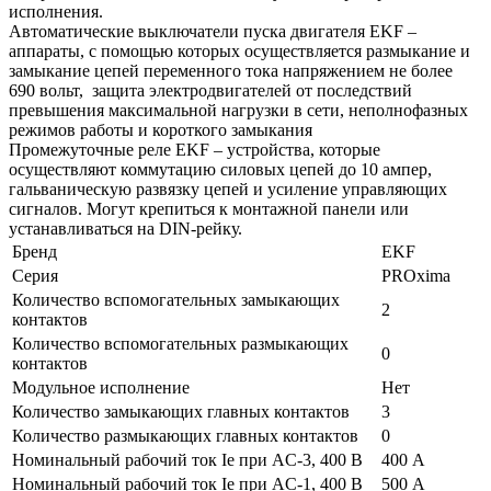
исполнения.
Автоматические выключатели пуска двигателя EKF –
аппараты, с помощью которых осуществляется размыкание и
замыкание цепей переменного тока напряжением не более
690 вольт, защита электродвигателей от последствий
превышения максимальной нагрузки в сети, неполнофазных
режимов работы и короткого замыкания
Промежуточные реле EKF – устройства, которые
осуществляют коммутацию силовых цепей до 10 ампер,
гальваническую развязку цепей и усиление управляющих
сигналов. Могут крепиться к монтажной панели или
устанавливаться на DIN-рейку.
Бренд
EKF
Серия
PROxima
Количество вспомогательных замыкающих
2
контактов
Количество вспомогательных размыкающих
0
контактов
Модульное исполнение
Нет
Количество замыкающих главных контактов
3
Количество размыкающих главных контактов
0
Номинальный рабочий ток Ie при AC-3, 400 В
400 А
Номинальный рабочий ток Ie при AC-1, 400 В
500 А