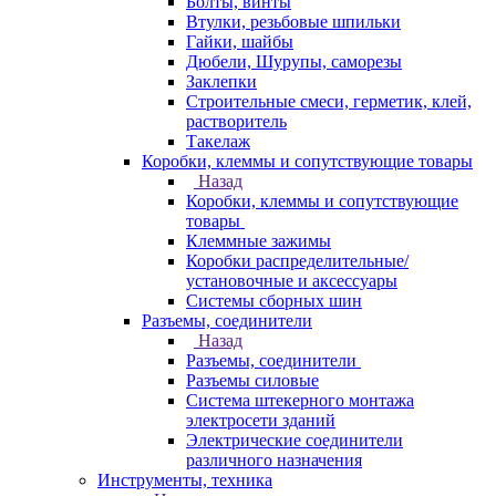
Болты, винты
Втулки, резьбовые шпильки
Гайки, шайбы
Дюбели, Шурупы, саморезы
Заклепки
Строительные смеси, герметик, клей,
растворитель
Такелаж
Коробки, клеммы и сопутствующие товары
Назад
Коробки, клеммы и сопутствующие
товары
Клеммные зажимы
Коробки распределительные/
установочные и аксессуары
Системы сборных шин
Разъемы, соединители
Назад
Разъемы, соединители
Разъемы силовые
Система штекерного монтажа
электросети зданий
Электрические соединители
различного назначения
Инструменты, техника