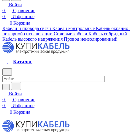
Войти
0
Сравнение
0
Избранное
0
Корзина
Кабели и провода связи
Кабели контрольные
Кабель охранно-
пожарной сигнализации
Силовые кабели
Кабель гибридный
Кабель высокого напряжения
Провод неизолированный
Каталог
Войти
0
Сравнение
0
Избранное
0
Корзина