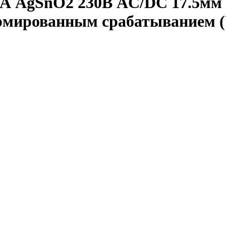
А AgSnO2 230В AC/DC 17.5мм I
ормированным срабатыванием 