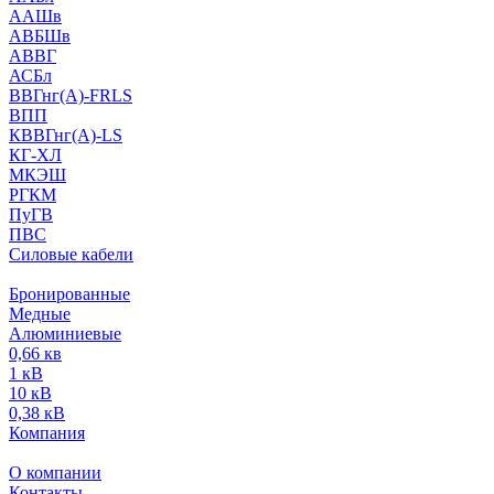
ААШв
АВБШв
АВВГ
АСБл
ВВГнг(А)-FRLS
ВПП
КВВГнг(А)-LS
КГ-ХЛ
МКЭШ
РГКМ
ПуГВ
ПВС
Силовые кабели
Бронированные
Медные
Алюминиевые
0,66 кв
1 кВ
10 кВ
0,38 кВ
Компания
О компании
Контакты