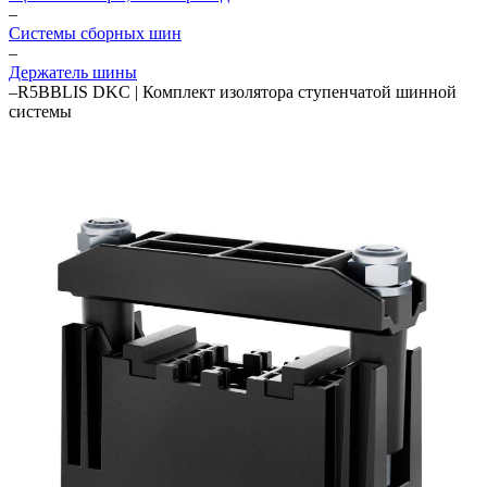
–
Системы сборных шин
–
Держатель шины
–
R5BBLIS DKC | Комплект изолятора ступенчатой шинной
системы