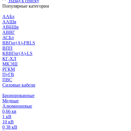
Назад к списку
Популярные категории
ААБл
ААШв
АВБШв
АВВГ
АСБл
ВВГнг(А)-FRLS
ВПП
КВВГнг(А)-LS
КГ-ХЛ
МКЭШ
РГКМ
ПуГВ
ПВС
Силовые кабели
Бронированные
Медные
Алюминиевые
0,66 кв
1 кВ
10 кВ
0,38 кВ