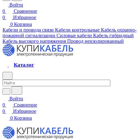
Войти
0
Сравнение
0
Избранное
0
Корзина
Кабели и провода связи
Кабели контрольные
Кабель охранно-
пожарной сигнализации
Силовые кабели
Кабель гибридный
Кабель высокого напряжения
Провод неизолированный
Каталог
Войти
0
Сравнение
0
Избранное
0
Корзина