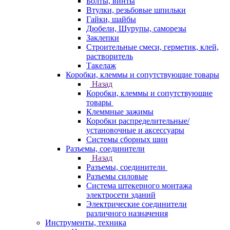
Болты, винты
Втулки, резьбовые шпильки
Гайки, шайбы
Дюбели, Шурупы, саморезы
Заклепки
Строительные смеси, герметик, клей,
растворитель
Такелаж
Коробки, клеммы и сопутствующие товары
Назад
Коробки, клеммы и сопутствующие
товары
Клеммные зажимы
Коробки распределительные/
установочные и аксессуары
Системы сборных шин
Разъемы, соединители
Назад
Разъемы, соединители
Разъемы силовые
Система штекерного монтажа
электросети зданий
Электрические соединители
различного назначения
Инструменты, техника