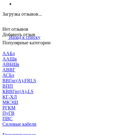
Загрузка отзывов...
Нет отзывов
Добавить отзыв
Назад к списку
Популярные категории
ААБл
ААШв
АВБШв
АВВГ
АСБл
ВВГнг(А)-FRLS
ВПП
КВВГнг(А)-LS
КГ-ХЛ
МКЭШ
РГКМ
ПуГВ
ПВС
Силовые кабели
Бронированные