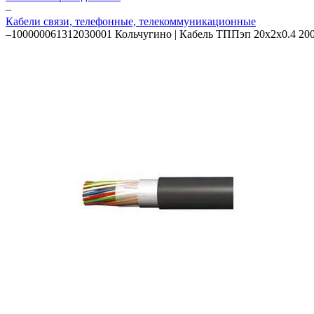
–
Кабели связи, телефонные, телекоммуникационные
–
100000061312030001 Кольчугино | Кабель ТППэп 20х2х0.4 200