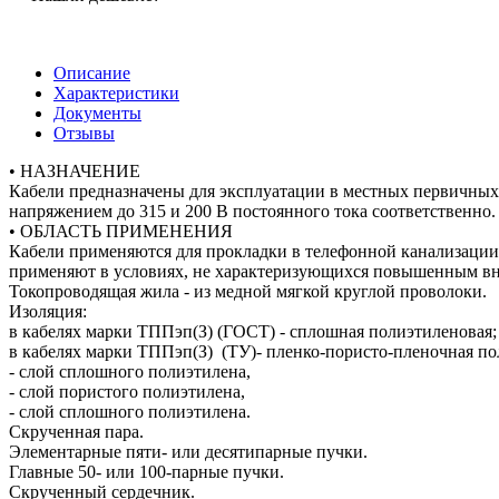
Описание
Характеристики
Документы
Отзывы
• НАЗНАЧЕНИЕ
Кабели предназначены для эксплуатации в местных первичных 
напряжением до 315 и 200 В постоянного тока соответственно.
• ОБЛАСТЬ ПРИМЕНЕНИЯ
Кабели применяются для прокладки в телефонной канализации,
применяют в условиях, не характеризующихся повышенным в
Токопроводящая жила - из медной мягкой круглой проволоки.
Изоляция:
в кабелях марки ТППэп(З) (ГОСТ) - сплошная полиэтиленовая;
в кабелях марки ТППэп(З) (ТУ)- пленко-пористо-пленочная пол
- слой сплошного полиэтилена,
- слой пористого полиэтилена,
- слой сплошного полиэтилена.
Скрученная пара.
Элементарные пяти- или десятипарные пучки.
Главные 50- или 100-парные пучки.
Скрученный сердечник.