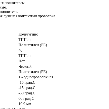
 заполнителем.
ные.
полнителя.
я луженая контактная проволока.
Кольчугино
ТППэп
Полиэтилен (PE)
40
ТППэп
Нет
Черный
Полиэтилен (PE)
1 - однопроволочная
-15 град.C
-15 град.C
-50 град.C
60 град.C
10.9 мм