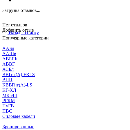
Загрузка отзывов...
Нет отзывов
Добавить отзыв
Назад к списку
Популярные категории
ААБл
ААШв
АВБШв
АВВГ
АСБл
ВВГнг(А)-FRLS
ВПП
КВВГнг(А)-LS
КГ-ХЛ
МКЭШ
РГКМ
ПуГВ
ПВС
Силовые кабели
Бронированные