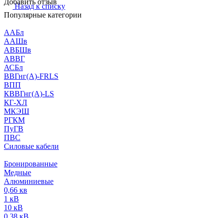
Добавить отзыв
Назад к списку
Популярные категории
ААБл
ААШв
АВБШв
АВВГ
АСБл
ВВГнг(А)-FRLS
ВПП
КВВГнг(А)-LS
КГ-ХЛ
МКЭШ
РГКМ
ПуГВ
ПВС
Силовые кабели
Бронированные
Медные
Алюминиевые
0,66 кв
1 кВ
10 кВ
0,38 кВ