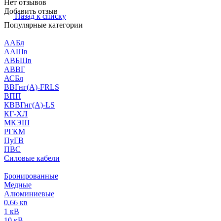
Нет отзывов
Добавить отзыв
Назад к списку
Популярные категории
ААБл
ААШв
АВБШв
АВВГ
АСБл
ВВГнг(А)-FRLS
ВПП
КВВГнг(А)-LS
КГ-ХЛ
МКЭШ
РГКМ
ПуГВ
ПВС
Силовые кабели
Бронированные
Медные
Алюминиевые
0,66 кв
1 кВ
10 кВ