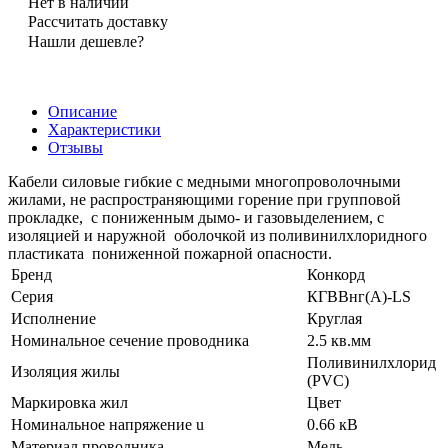
Нет в наличии
Рассчитать доставку
Нашли дешевле?
Описание
Характеристики
Отзывы
Кабели силовые гибкие с медными многопроволочными
жилами, не распространяющими горение при групповой
прокладке, с пониженным дымо- и газовыделением, с
изоляцией и наружной оболочкой из поливинилхлоридного
пластиката пониженной пожарной опасности.
Бренд
Конкорд
Серия
КГВВнг(А)-LS
Исполнение
Круглая
Номинальное сечение проводника
2.5 кв.мм
Поливинилхлорид
Изоляция жилы
(PVC)
Маркировка жил
Цвет
Номинальное напряжение u
0.66 кВ
Материал проводника
Медь