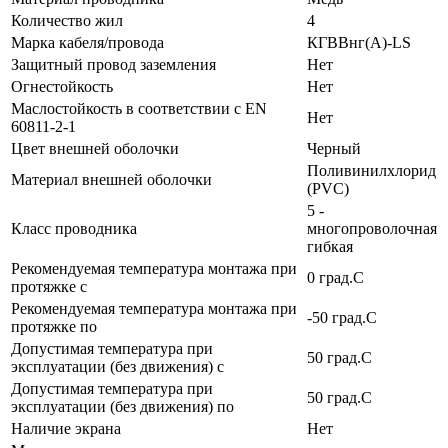
Количество жил
4
Марка кабеля/провода
КГВВнг(А)-LS
Защитный провод заземления
Нет
Огнестойкость
Нет
Маслостойкость в соответствии с EN
Нет
60811-2-1
Цвет внешней оболочки
Черный
Поливинилхлорид
Материал внешней оболочки
(PVC)
5 -
Класс проводника
многопроволочная
гибкая
Рекомендуемая температура монтажа при
0 град.C
протяжке с
Рекомендуемая температура монтажа при
-50 град.C
протяжке по
Допустимая температура при
50 град.C
эксплуатации (без движения) с
Допустимая температура при
50 град.C
эксплуатации (без движения) по
Наличие экрана
Нет