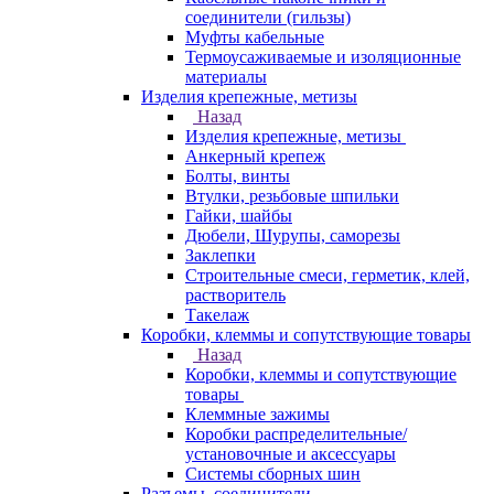
соединители (гильзы)
Муфты кабельные
Термоусаживаемые и изоляционные
материалы
Изделия крепежные, метизы
Назад
Изделия крепежные, метизы
Анкерный крепеж
Болты, винты
Втулки, резьбовые шпильки
Гайки, шайбы
Дюбели, Шурупы, саморезы
Заклепки
Строительные смеси, герметик, клей,
растворитель
Такелаж
Коробки, клеммы и сопутствующие товары
Назад
Коробки, клеммы и сопутствующие
товары
Клеммные зажимы
Коробки распределительные/
установочные и аксессуары
Системы сборных шин
Разъемы, соединители