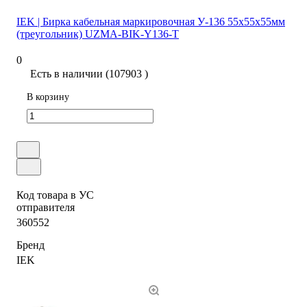
IEK | Бирка кабельная маркировочная У-136 55х55х55мм
(треугольник) UZMA-BIK-Y136-T
0
Есть в наличии (107903 )
В корзину
Код товара в УС
отправителя
360552
Бренд
IEK