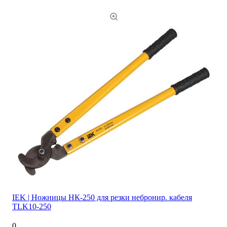
IEK | Ножницы НК-250 для резки небронир. кабеля
TLK10-250
0