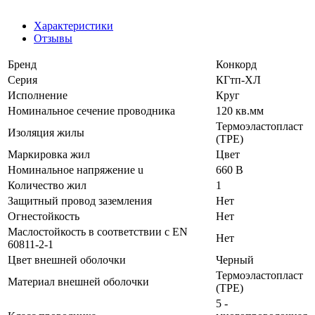
Характеристики
Отзывы
Бренд
Конкорд
Серия
КГтп-ХЛ
Исполнение
Круг
Номинальное сечение проводника
120 кв.мм
Термоэластопласт
Изоляция жилы
(TPE)
Маркировка жил
Цвет
Номинальное напряжение u
660 В
Количество жил
1
Защитный провод заземления
Нет
Огнестойкость
Нет
Маслостойкость в соответствии с EN
Нет
60811-2-1
Цвет внешней оболочки
Черный
Термоэластопласт
Материал внешней оболочки
(TPE)
5 -