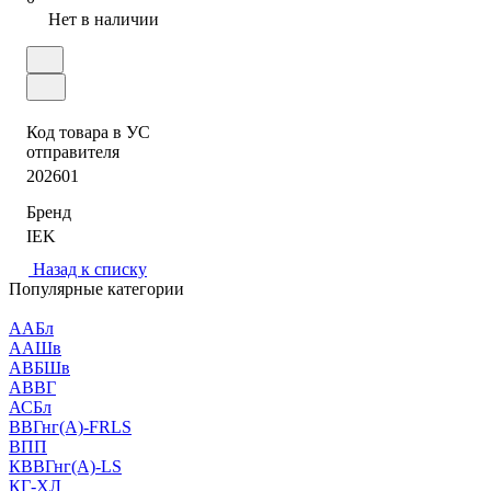
Нет в наличии
Код товара в УС
отправителя
202601
Бренд
IEK
Назад к списку
Популярные категории
ААБл
ААШв
АВБШв
АВВГ
АСБл
ВВГнг(А)-FRLS
ВПП
КВВГнг(А)-LS
КГ-ХЛ