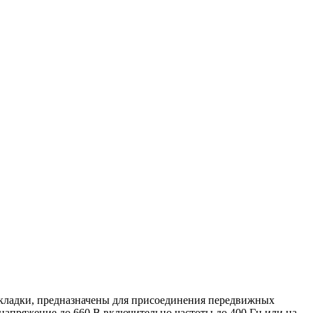
кладки, предназначены для присоединения передвижных
апряжение до 660 В включительно частоты до 400 Гц или на