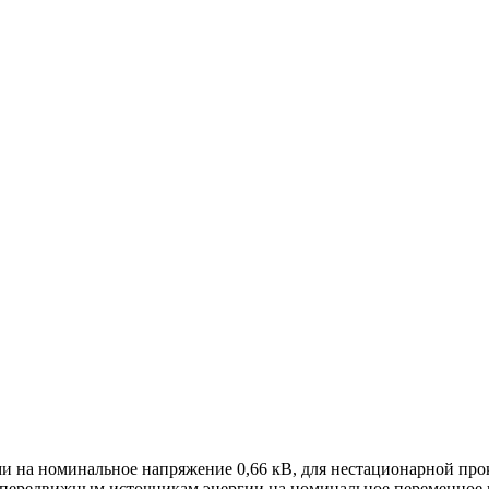
 на номинальное напряжение 0,66 кВ, для нестационарной про
к передвижным источникам энергии на номинальное переменное н