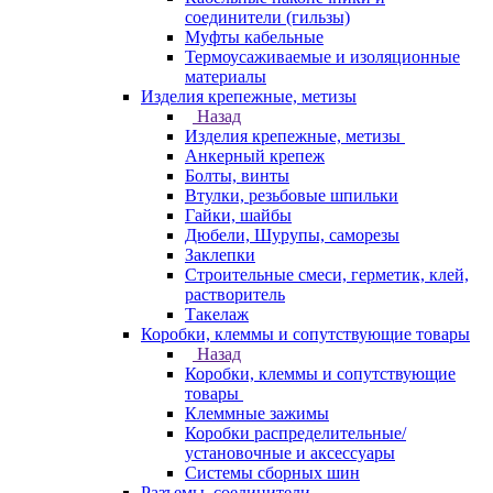
соединители (гильзы)
Муфты кабельные
Термоусаживаемые и изоляционные
материалы
Изделия крепежные, метизы
Назад
Изделия крепежные, метизы
Анкерный крепеж
Болты, винты
Втулки, резьбовые шпильки
Гайки, шайбы
Дюбели, Шурупы, саморезы
Заклепки
Строительные смеси, герметик, клей,
растворитель
Такелаж
Коробки, клеммы и сопутствующие товары
Назад
Коробки, клеммы и сопутствующие
товары
Клеммные зажимы
Коробки распределительные/
установочные и аксессуары
Системы сборных шин
Разъемы, соединители