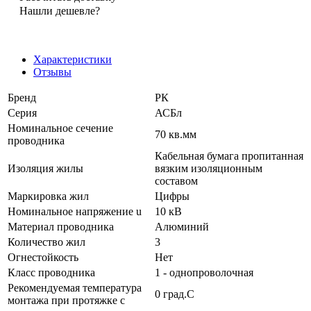
Нашли дешевле?
Характеристики
Отзывы
Бренд
РК
Серия
АСБл
Номинальное сечение
70 кв.мм
проводника
Кабельная бумага пропитанная
Изоляция жилы
вязким изоляционным
составом
Маркировка жил
Цифры
Номинальное напряжение u
10 кВ
Материал проводника
Алюминий
Количество жил
3
Огнестойкость
Нет
Класс проводника
1 - однопроволочная
Рекомендуемая температура
0 град.C
монтажа при протяжке с