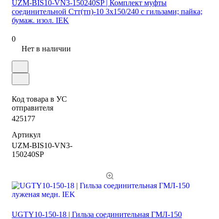
UZM-BIS10-VN3-150240SP | Комплект муфты
соединительной Стт(тп)-10 3х150/240 с гильзами; пайка;
бумаж. изол. IEK
0
Нет в наличии
Код товара в УС
отправителя
425177
Артикул
UZM-BIS10-VN3-
150240SP
UGTY10-150-18 | Гильза соединительная ГМЛ-150