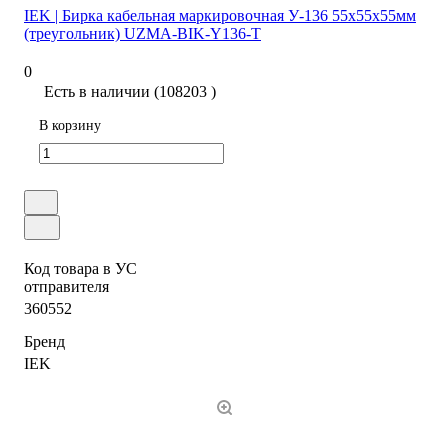
IEK | Бирка кабельная маркировочная У-136 55х55х55мм
(треугольник) UZMA-BIK-Y136-T
0
Есть в наличии (108203 )
В корзину
Код товара в УС
отправителя
360552
Бренд
IEK