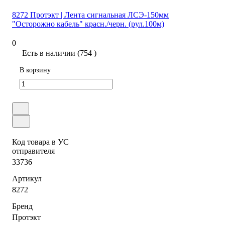
8272 Протэкт | Лента сигнальная ЛСЭ-150мм
"Осторожно кабель" красн./черн. (рул.100м)
0
Есть в наличии (754 )
В корзину
Код товара в УС
отправителя
33736
Артикул
8272
Бренд
Протэкт