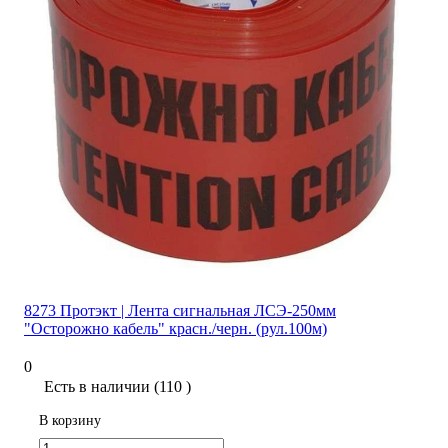
8273 Протэкт | Лента сигнальная ЛСЭ-250мм
"Осторожно кабель" красн./черн. (рул.100м)
0
Есть в наличии (110 )
В корзину