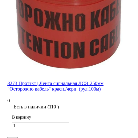
8273 Протэкт | Лента сигнальная ЛСЭ-250мм
"Осторожно кабель" красн./черн. (рул.100м)
0
Есть в наличии (110 )
В корзину