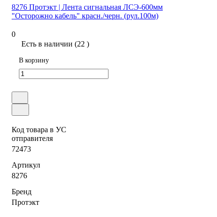
8276 Протэкт | Лента сигнальная ЛСЭ-600мм
"Осторожно кабель" красн./черн. (рул.100м)
0
Есть в наличии (22 )
В корзину
Код товара в УС
отправителя
72473
Артикул
8276
Бренд
Протэкт