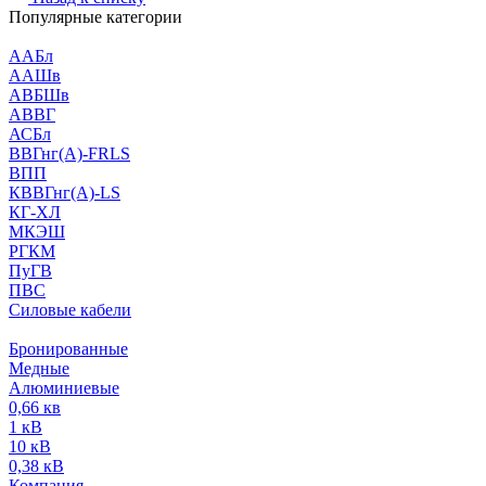
Популярные категории
ААБл
ААШв
АВБШв
АВВГ
АСБл
ВВГнг(А)-FRLS
ВПП
КВВГнг(А)-LS
КГ-ХЛ
МКЭШ
РГКМ
ПуГВ
ПВС
Силовые кабели
Бронированные
Медные
Алюминиевые
0,66 кв
1 кВ
10 кВ
0,38 кВ
Компания