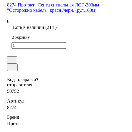
8274 Протэкт | Лента сигнальная ЛСЭ-300мм
"Осторожно кабель" красн./черн. (рул.100м)
0
Есть в наличии (214 )
В корзину
Код товара в УС
отправителя
50752
Артикул
8274
Бренд
Протэкт