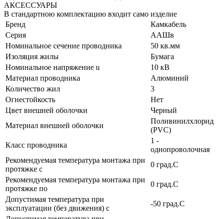
АКСЕССУАРЫ
В стандартною комплектацию входит само изделие
Бренд
Камкабель
Серия
ААШв
Номинальное сечение проводника
50 кв.мм
Изоляция жилы
Бумага
Номинальное напряжение u
10 кВ
Материал проводника
Алюминий
Количество жил
3
Огнестойкость
Нет
Цвет внешней оболочки
Черный
Поливинилхлорид
Материал внешней оболочки
(PVC)
1 -
Класс проводника
однопроволочная
Рекомендуемая температура монтажа при
0 град.C
протяжке с
Рекомендуемая температура монтажа при
0 град.C
протяжке по
Допустимая температура при
-50 град.C
эксплуатации (без движения) с
Допустимая температура при