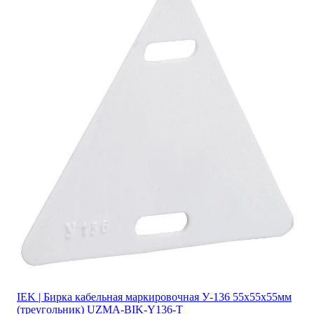
IEK | Бирка кабельная маркировочная У-136 55х55х55мм
(треугольник) UZMA-BIK-Y136-T