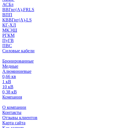
АСБл
ВВГнг(А)-FRLS
ВПП
КВВГнг(А)-LS
КГ-ХЛ
МКЭШ
РГКМ
ПуГВ
ПВС
Силовые кабели
Бронированные
Медные
Алюминиевые
0,66 кв
1 кВ
10 кВ
0,38 кВ
Компания
О компании
Контакты
Отзывы клиентов
Карта сайта
Как купить