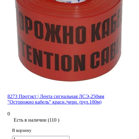
8273 Протэкт | Лента сигнальная ЛСЭ-250мм
"Осторожно кабель" красн./черн. (рул.100м)
0
Есть в наличии (110 )
В корзину