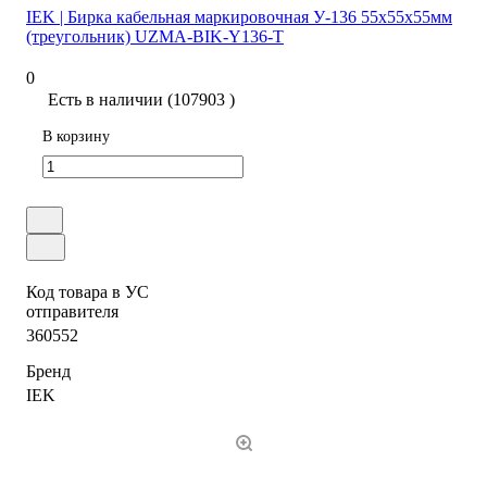
IEK | Бирка кабельная маркировочная У-136 55х55х55мм
(треугольник) UZMA-BIK-Y136-T
0
Есть в наличии (107903 )
В корзину
Код товара в УС
отправителя
360552
Бренд
IEK