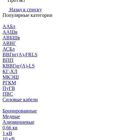
Протэкт
Назад к списку
Популярные категории
ААБл
ААШв
АВБШв
АВВГ
АСБл
ВВГнг(А)-FRLS
ВПП
КВВГнг(А)-LS
КГ-ХЛ
МКЭШ
РГКМ
ПуГВ
ПВС
Силовые кабели
Бронированные
Медные
Алюминиевые
0,66 кв
1 кВ
10 кВ