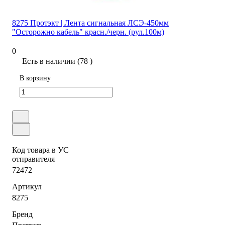
8275 Протэкт | Лента сигнальная ЛСЭ-450мм
"Осторожно кабель" красн./черн. (рул.100м)
0
Есть в наличии (78 )
В корзину
Код товара в УС
отправителя
72472
Артикул
8275
Бренд