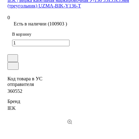
IEK | Бирка кабельная маркировочная У-136 55х55х55мм
(треугольник) UZMA-BIK-Y136-T
0
Есть в наличии (100903 )
В корзину
Код товара в УС
отправителя
360552
Бренд
IEK