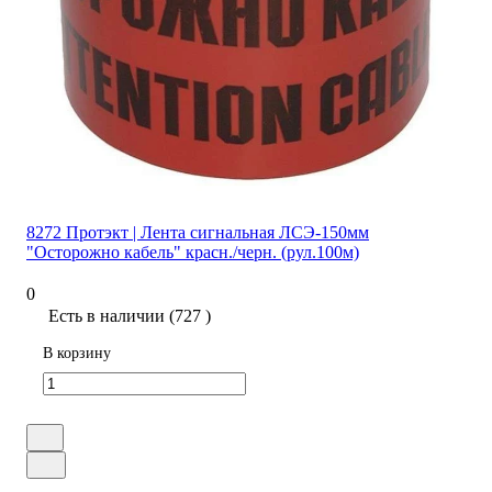
8272 Протэкт | Лента сигнальная ЛСЭ-150мм
"Осторожно кабель" красн./черн. (рул.100м)
0
Есть в наличии (727 )
В корзину