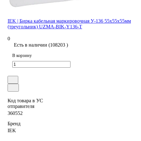
IEK | Бирка кабельная маркировочная У-136 55х55х55мм
(треугольник) UZMA-BIK-Y136-T
0
Есть в наличии (108203 )
В корзину
Код товара в УС
отправителя
360552
Бренд
IEK