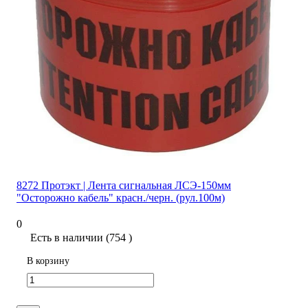
8272 Протэкт | Лента сигнальная ЛСЭ-150мм
"Осторожно кабель" красн./черн. (рул.100м)
0
Есть в наличии (754 )
В корзину