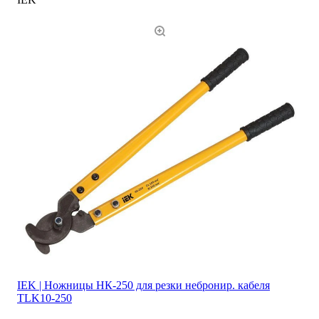
IEK | Ножницы НК-250 для резки небронир. кабеля
TLK10-250