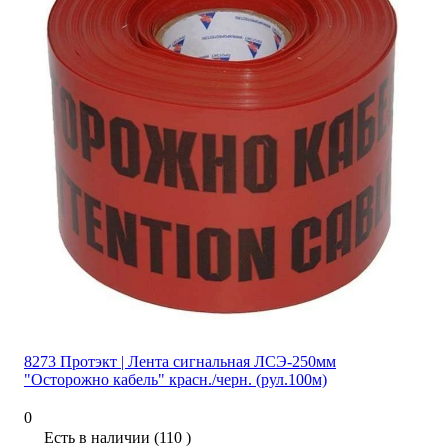
8273 Протэкт | Лента сигнальная ЛСЭ-250мм
"Осторожно кабель" красн./черн. (рул.100м)
0
Есть в наличии (110 )