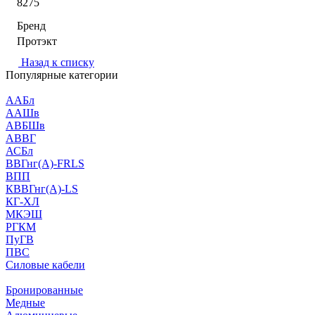
8275
Бренд
Протэкт
Назад к списку
Популярные категории
ААБл
ААШв
АВБШв
АВВГ
АСБл
ВВГнг(А)-FRLS
ВПП
КВВГнг(А)-LS
КГ-ХЛ
МКЭШ
РГКМ
ПуГВ
ПВС
Силовые кабели
Бронированные
Медные